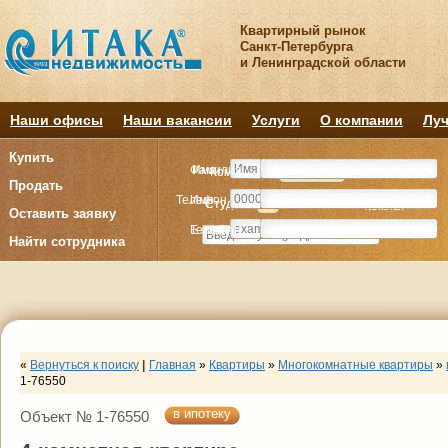
Квартирный рынок
Санкт-Петербурга
и Ленинградской области
Наши офисы
Наши вакансии
Услуги
О компании
Луч
Купить
Фамилия
Имя
Комнату
Комнату
Квартиру
Квартиру
Продать
Телефон
Имя
Студия
Студия
1
1
2
2
3
3
4+
4+
Комнат
Комнат
Оставить заявку
E-mail
Телефон
Найти сотрудника
«
Вернуться к поиску
|
Главная
»
Квартиры
»
Многокомнатные квартиры
»
1-76550
в ипотеку
Объект № 1-76550