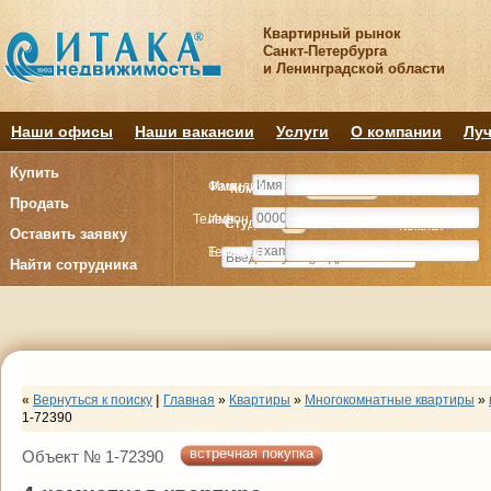
Квартирный рынок
Санкт-Петербурга
и Ленинградской области
Наши офисы
Наши вакансии
Услуги
О компании
Луч
Купить
Фамилия
Имя
Комнату
Комнату
Квартиру
Квартиру
Продать
Телефон
Имя
Студия
Студия
1
1
2
2
3
3
4+
4+
Комнат
Комнат
Оставить заявку
E-mail
Телефон
Найти сотрудника
«
Вернуться к поиску
|
Главная
»
Квартиры
»
Многокомнатные квартиры
»
1-72390
встречная покупка
Объект № 1-72390