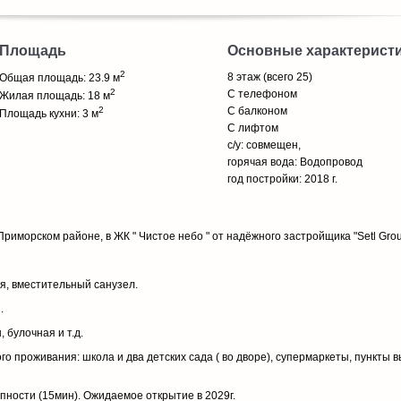
Площадь
Основные характерист
2
8 этаж (всего 25)
Общая площадь: 23.9 м
2
С телефоном
Жилая площадь: 18 м
2
С балконом
Площадь кухни: 3 м
С лифтом
с/у: совмещен,
горячая вода: Водопровод
год постройки: 2018 г.
риморском районе, в ЖК " Чистое небо " от надёжного застройщика "Setl Grou
я, вместительный санузел.
.
 булочная и т.д.
о проживания: школа и два детских сада ( во дворе), супермаркеты, пункты в
пности (15мин). Ожидаемое открытие в 2029г.