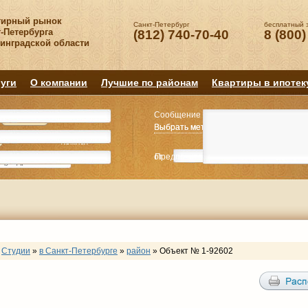
тирный рынок
Санкт-Петербург
бесплатный 
-Петербурга
(812) 740-70-40
8 (800)
нинградской области
уги
О компании
Лучшие по районам
Квартиры в ипотек
Сообщение
Квартиру
Квартиру
Выбрать метро
Выбрать метро
Выбрать район
Выбрать район
2
2
3
3
4+
4+
Комнат
Комнат
от
Предпочитаемая цена
до
руб.
р
Студии
»
в Санкт-Петербурге
»
район
»
Объект № 1-92602