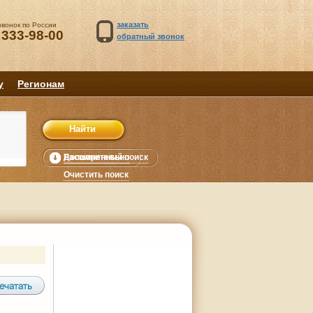
заказать
звонок по России
 333-98-00
обратный звонок
у
Регионам
Расширенный поиск
Дополнительно
уб.
Очистить поиск