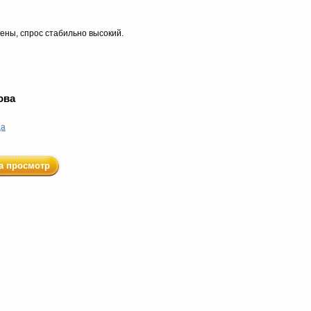
ены, спрос стабильно высокий.
ова
ца
а просмотр