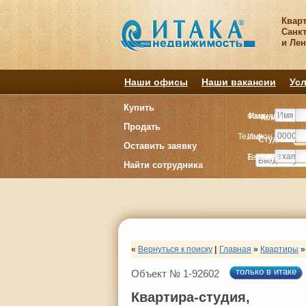
Квар
Санкт
и Ле
Наши офисы
Наши вакансии
Усл
Купить
Фамилия
Имя
Комнату
Комнату
Продать
Телефон
Имя
Студия
Студия
1
1
Оставить заявку
E-mail
Телефон
Найти сотрудника
«
Вернуться к поиску
|
Главная
»
Квартиры
»
только в итаке
Объект № 1-92602
Квартира-студия,