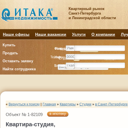
Квартирный рынок
Санкт-Петербурга
и Ленинградской области
Наши офисы
Наши вакансии
Услуги
О компании
Луч
Купить
Фамилия
Имя
Комнату
Комнату
Квартиру
Квартиру
Продать
Телефон
Имя
Студия
Студия
1
1
2
2
3
3
4+
4+
Комнат
Комнат
Оставить заявку
E-mail
Телефон
Найти сотрудника
«
Вернуться к поиску
|
Главная
»
Квартиры
»
Студии
»
в Санкт-Петербурге
в ипотеку
Объект № 1-82109
Квартира-студия,