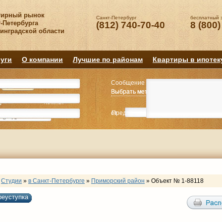
тирный рынок
Санкт-Петербург
бесплатный 
-Петербурга
(812) 740-70-40
8 (800)
нинградской области
уги
О компании
Лучшие по районам
Квартиры в ипотек
Сообщение
Квартиру
Квартиру
Выбрать метро
Выбрать метро
Выбрать район
Выбрать район
2
2
3
3
4+
4+
Комнат
Комнат
от
Предпочитаемая цена
до
руб.
р
Студии
»
в Санкт-Петербурге
»
Приморский район
»
Объект № 1-88118
реуступка