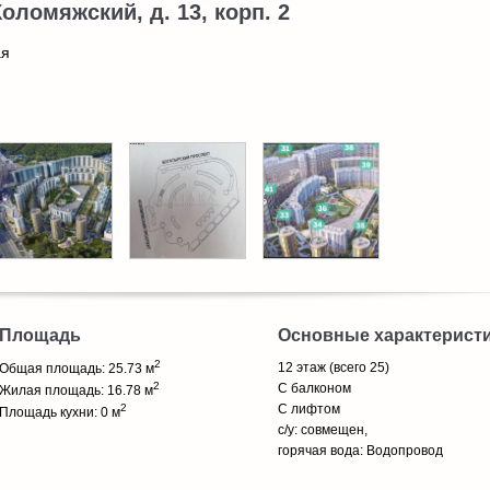
Коломяжский, д. 13, корп. 2
ая
Площадь
Основные характерист
2
12 этаж (всего 25)
Общая площадь: 25.73 м
2
С балконом
Жилая площадь: 16.78 м
2
С лифтом
Площадь кухни: 0 м
с/у: совмещен,
горячая вода: Водопровод