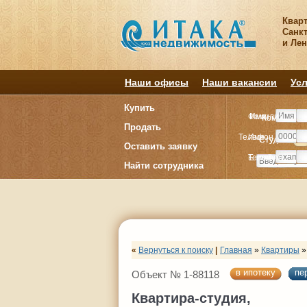
Квар
Санкт
и Ле
Наши офисы
Наши вакансии
Усл
Купить
Фамилия
Имя
Комнату
Комнату
Продать
Телефон
Имя
Студия
Студия
1
1
Оставить заявку
E-mail
Телефон
Найти сотрудника
«
Вернуться к поиску
|
Главная
»
Квартиры
»
в ипотеку
пе
Объект № 1-88118
Квартира-студия,