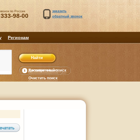
заказать
звонок по России
 333-98-00
обратный звонок
у
Регионам
Расширенный поиск
Дополнительно
уб.
Очистить поиск