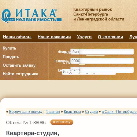
Квартирный рынок
Санкт-Петербурга
и Ленинградской области
Наши офисы
Наши вакансии
Услуги
О компании
Луч
Купить
Фамилия
Имя
Комнату
Комнату
Квартиру
Квартиру
Продать
Телефон
Имя
Студия
Студия
1
1
2
2
3
3
4+
4+
Комнат
Комнат
Оставить заявку
E-mail
Телефон
Найти сотрудника
«
Вернуться к поиску
|
Главная
»
Квартиры
»
Студии
»
в Санкт-Петербурге
в ипотеку
Объект № 1-88086
Квартира-студия,