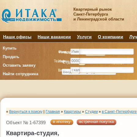
Квартирный рынок
Санкт-Петербурга
и Ленинградской области
Наши офисы
Наши вакансии
Услуги
О компании
Луч
Купить
Фамилия
Имя
Комнату
Комнату
Квартиру
Квартиру
Продать
Телефон
Имя
Студия
Студия
1
1
2
2
3
3
4+
4+
Комнат
Комнат
Оставить заявку
E-mail
Телефон
Найти сотрудника
«
Вернуться к поиску
|
Главная
»
Квартиры
»
Студии
»
в Санкт-Петербурге
в ипотеку
встречная покупка
Объект № 1-67399
Квартира-студия,