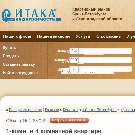
Квартирный рынок
Санкт-Петербурга
и Ленинградской области
Наши офисы
Наши вакансии
Услуги
О компании
Луч
Купить
Фамилия
Имя
Комнату
Комнату
Квартиру
Квартиру
Продать
Телефон
Имя
Студия
Студия
1
1
2
2
3
3
4+
4+
Комнат
Комнат
Оставить заявку
E-mail
Телефон
Найти сотрудника
«
Вернуться к поиску
|
Главная
»
Комнаты
»
в Санкт-Петербурге
»
Красног
встречная покупка
Объект № 1-65726
1-комн. в 4 комнатной квартире,