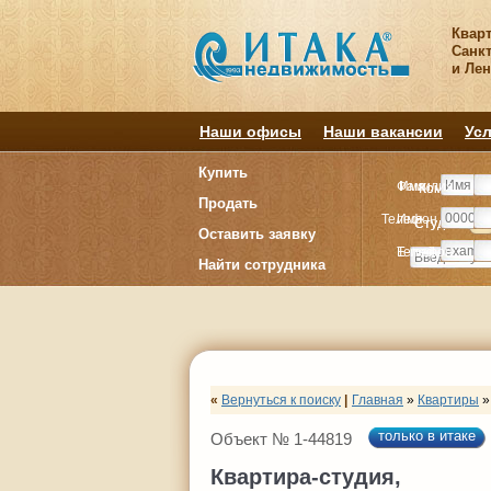
Квар
Санкт
и Ле
Наши офисы
Наши вакансии
Усл
Купить
Фамилия
Имя
Комнату
Комнату
Продать
Телефон
Имя
Студия
Студия
1
1
Оставить заявку
E-mail
Телефон
Найти сотрудника
«
Вернуться к поиску
|
Главная
»
Квартиры
»
только в итаке
Объект № 1-44819
Квартира-студия,