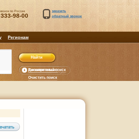
заказать
звонок по России
 333-98-00
обратный звонок
у
Регионам
Расширенный поиск
Дополнительно
уб.
Очистить поиск