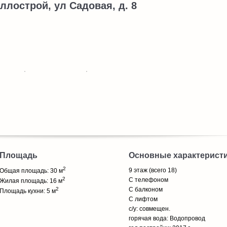
аллострой, ул Садовая, д. 8
Площадь
Основные характерист
2
9 этаж (всего 18)
Общая площадь: 30 м
2
С телефоном
Жилая площадь: 16 м
2
С балконом
Площадь кухни: 5 м
С лифтом
с/у: совмещен.
горячая вода: Водопровод