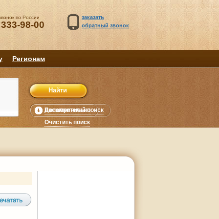
заказать
звонок по России
 333-98-00
обратный звонок
у
Регионам
Расширенный поиск
Дополнительно
уб.
Очистить поиск