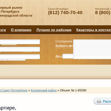
тирный рынок
Санкт-Петербург
бесплатный 
-Петербурга
(812) 740-70-40
8 (800)
нинградской области
уги
О компании
Лучшие по районам
Квартиры в ипотек
Сообщение
Квартиру
Квартиру
Выбрать метро
Выбрать метро
Выбрать район
Выбрать район
2
2
3
3
4+
4+
Комнат
Комнат
от
Предпочитаемая цена
до
руб.
р
в Санкт-Петербурге
»
Колпинский район
»
Объект № 1-65590
артире,