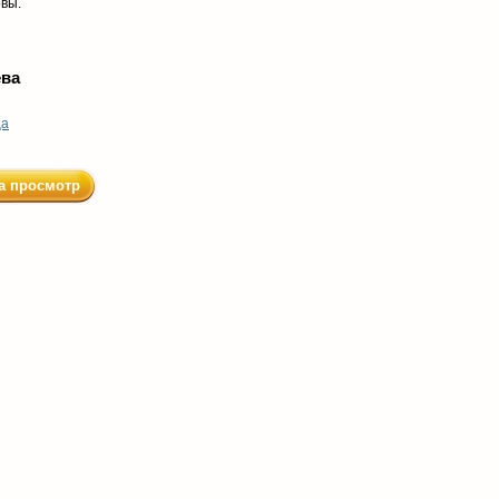
овы.
ева
ца
а просмотр