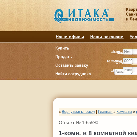
Квар
Санкт
и Ле
Наши офисы
Наши вакансии
Усл
Купить
Фамилия
Имя
Комнату
Комнату
Продать
Телефон
Имя
Студия
Студия
1
1
Оставить заявку
E-mail
Телефон
Найти сотрудника
«
Вернуться к поиску
|
Главная
»
Комнаты
»
Объект № 1-65590
1-комн. в 8 комнатной кв