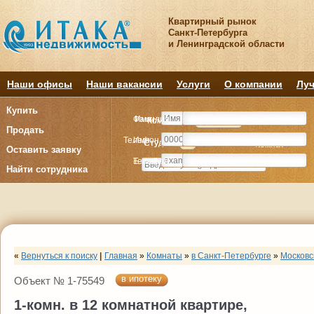
Квартирный рынок
Санкт-Петербурга
и Ленинградской области
Наши офисы
Наши вакансии
Услуги
О компании
Луч
Купить
Фамилия
Имя
Комнату
Комнату
Квартиру
Квартиру
Продать
Телефон
Имя
Студия
Студия
1
1
2
2
3
3
4+
4+
Комнат
Комнат
Оставить заявку
E-mail
Телефон
Найти сотрудника
«
Вернуться к поиску
|
Главная
»
Комнаты
»
в Санкт-Петербурге
»
Московс
в ипотеку
Объект № 1-75549
1-комн. в 12 комнатной квартире,