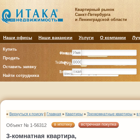
Квартирный рынок
Санкт-Петербурга
и Ленинградской области
Наши офисы
Наши вакансии
Услуги
О компании
Луч
Купить
Фамилия
Имя
Комнату
Комнату
Квартиру
Квартиру
Продать
Телефон
Имя
Студия
Студия
1
1
2
2
3
3
4+
4+
Комнат
Комнат
Оставить заявку
E-mail
Телефон
Найти сотрудника
«
Вернуться к поиску
|
Главная
»
Квартиры
»
Трехкомнатные квартиры
»
в
в ипотеку
встречная покупка
Объект № 1-56312
3-комнатная квартира,