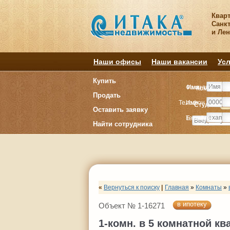
Квар
Санкт
и Ле
Наши офисы
Наши вакансии
Усл
Купить
Фамилия
Имя
Комнату
Комнату
Продать
Телефон
Имя
Студия
Студия
1
1
Оставить заявку
E-mail
Телефон
Найти сотрудника
«
Вернуться к поиску
|
Главная
»
Комнаты
»
в ипотеку
Объект № 1-16271
1-комн. в 5 комнатной кв