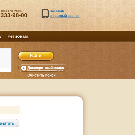
заказать
звонок по России
 333-98-00
обратный звонок
у
Регионам
Расширенный поиск
Дополнительно
уб.
Очистить поиск