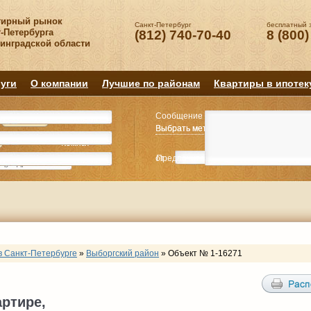
тирный рынок
Санкт-Петербург
бесплатный 
-Петербурга
(812) 740-70-40
8 (800)
нинградской области
уги
О компании
Лучшие по районам
Квартиры в ипотек
Сообщение
Квартиру
Квартиру
Выбрать метро
Выбрать метро
Выбрать район
Выбрать район
2
2
3
3
4+
4+
Комнат
Комнат
от
Предпочитаемая цена
до
руб.
р
в Санкт-Петербурге
»
Выборгский район
»
Объект № 1-16271
артире,