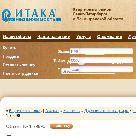
Квартирный рынок
Санкт-Петербурга
и Ленинградской области
Наши офисы
Наши вакансии
Услуги
О компании
Луч
Купить
Фамилия
Имя
Комнату
Комнату
Квартиру
Квартиру
Продать
Телефон
Имя
Студия
Студия
1
1
2
2
3
3
4+
4+
Комнат
Комнат
Оставить заявку
E-mail
Телефон
Найти сотрудника
«
Вернуться к поиску
|
Главная
»
Квартиры
»
Двухкомнатные квартиры
»
в
1-79590
в ипотеку
Объект № 1-79590