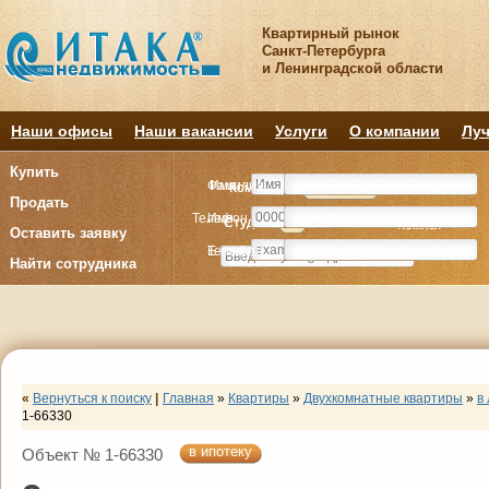
Квартирный рынок
Санкт-Петербурга
и Ленинградской области
Наши офисы
Наши вакансии
Услуги
О компании
Луч
Купить
Фамилия
Имя
Комнату
Комнату
Квартиру
Квартиру
Продать
Телефон
Имя
Студия
Студия
1
1
2
2
3
3
4+
4+
Комнат
Комнат
Оставить заявку
E-mail
Телефон
Найти сотрудника
«
Вернуться к поиску
|
Главная
»
Квартиры
»
Двухкомнатные квартиры
»
в
1-66330
в ипотеку
Объект № 1-66330