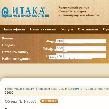
Квартирный рынок
Санкт-Петербурга
и Ленинградской области
Наши офисы
Наши вакансии
Услуги
О компании
Луч
Купить
Фамилия
Имя
Комнату
Комнату
Квартиру
Квартиру
Продать
Телефон
Имя
Студия
Студия
1
1
2
2
3
3
4+
4+
Комнат
Комнат
Оставить заявку
E-mail
Телефон
Найти сотрудника
«
Вернуться к поиску
|
Главная
»
Квартиры
»
Двухкомнатные квартиры
»
в
75609
в ипотеку
Объект № 1-75609