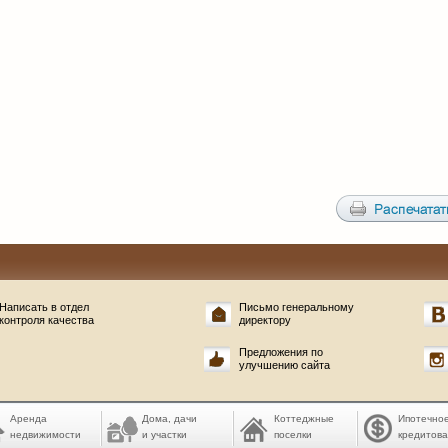
Написать в отдел
Письмо генеральному
контроля качества
директору
Предложения по
улучшению сайта
Аренда
Дома, дачи
Коттеджные
Ипотечно
недвижимости
и участки
поселки
кредитов