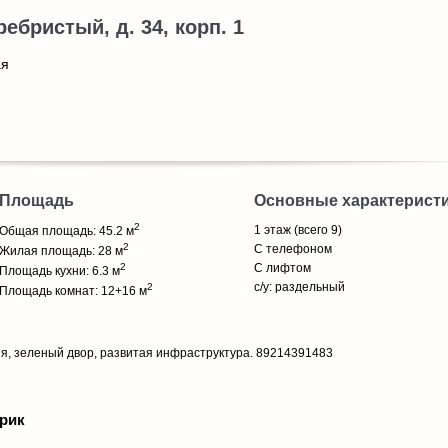
ребристый, д. 34, корп. 1
ая
Площадь
Основные характерист
2
1 этаж (всего 9)
Общая площадь: 45.2 м
2
С телефоном
Жилая площадь: 28 м
2
С лифтом
Площадь кухни: 6.3 м
с/у: раздельный
2
Площадь комнат: 12+16 м
я, зеленый двор, развитая инфраструктура. 89214391483
рик