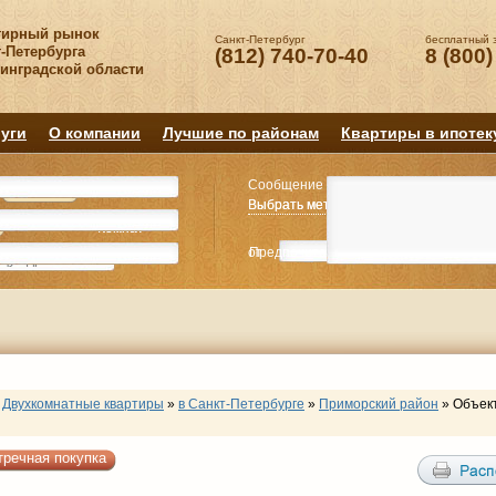
тирный рынок
Санкт-Петербург
бесплатный 
-Петербурга
(812) 740-70-40
8 (800)
нинградской области
уги
О компании
Лучшие по районам
Квартиры в ипотек
Сообщение
Квартиру
Квартиру
Выбрать метро
Выбрать метро
Выбрать район
Выбрать район
2
2
3
3
4+
4+
Комнат
Комнат
от
Предпочитаемая цена
до
руб.
р
Двухкомнатные квартиры
»
в Санкт-Петербурге
»
Приморский район
»
Объек
тречная покупка