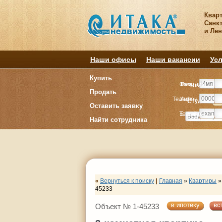
Квар
Санкт
и Ле
Наши офисы
Наши вакансии
Усл
Купить
Фамилия
Имя
Комнату
Комнату
Продать
Телефон
Имя
Студия
Студия
1
1
Оставить заявку
E-mail
Телефон
Найти сотрудника
«
Вернуться к поиску
|
Главная
»
Квартиры
»
45233
в ипотеку
вс
Объект № 1-45233