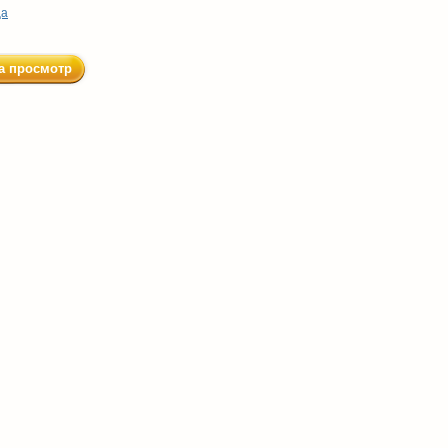
ца
а просмотр