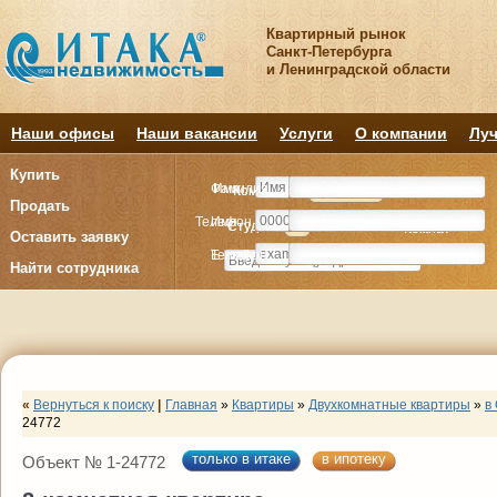
Квартирный рынок
Санкт-Петербурга
и Ленинградской области
Наши офисы
Наши вакансии
Услуги
О компании
Луч
Купить
Фамилия
Имя
Комнату
Комнату
Квартиру
Квартиру
Продать
Телефон
Имя
Студия
Студия
1
1
2
2
3
3
4+
4+
Комнат
Комнат
Оставить заявку
E-mail
Телефон
Найти сотрудника
«
Вернуться к поиску
|
Главная
»
Квартиры
»
Двухкомнатные квартиры
»
в
24772
только в итаке
в ипотеку
Объект № 1-24772