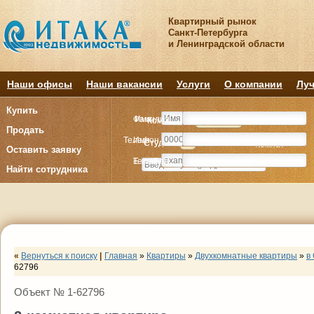
Квартирный рынок
Санкт-Петербурга
и Ленинградской области
Наши офисы
Наши вакансии
Услуги
О компании
Луч
Купить
Фамилия
Имя
Комнату
Комнату
Квартиру
Квартиру
Продать
Телефон
Имя
Студия
Студия
1
1
2
2
3
3
4+
4+
Комнат
Комнат
Оставить заявку
E-mail
Телефон
Найти сотрудника
«
Вернуться к поиску
|
Главная
»
Квартиры
»
Двухкомнатные квартиры
»
в
62796
Объект № 1-62796