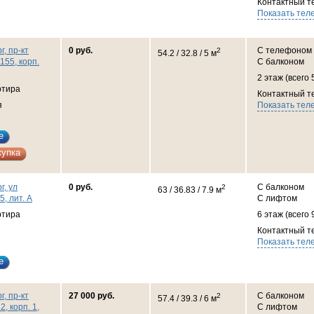
Контактный т
Показать тел
г, пр-кт
0 руб.
С телефоном
2
54.2 / 32.8 / 5 м
155, корп.
С балконом
2 этаж (всего 
ртира
Контактный т
я
Показать тел
е
купка
г, ул
0 руб.
С балконом
2
63 / 36.83 / 7.9 м
5, лит. А
С лифтом
ртира
6 этаж (всего 
Контактный т
Показать тел
е
г, пр-кт
27 000 руб.
С балконом
2
57.4 / 39.3 / 6 м
2, корп. 1,
С лифтом