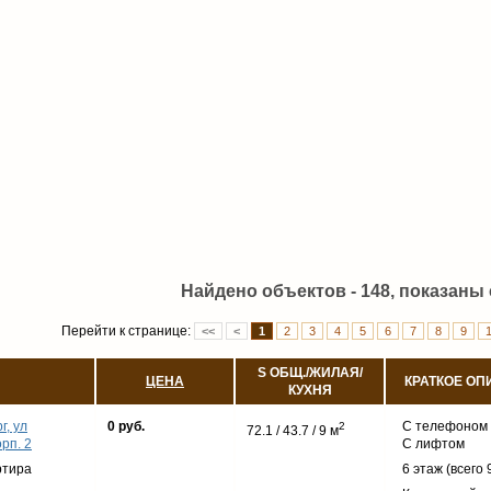
Найдено объектов - 148, показаны с
Перейти к странице:
<<
<
1
2
3
4
5
6
7
8
9
S ОБЩ./ЖИЛАЯ/
ЦЕНА
КРАТКОЕ ОП
КУХНЯ
г, ул
0 руб.
С телефоном
2
72.1 / 43.7 / 9 м
орп. 2
С лифтом
ртира
6 этаж (всего 