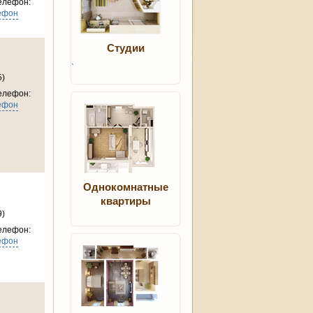
елефон:
ефон
Студии
`
5)
елефон:
ефон
Однокомнатные
квартиры
9)
елефон:
ефон