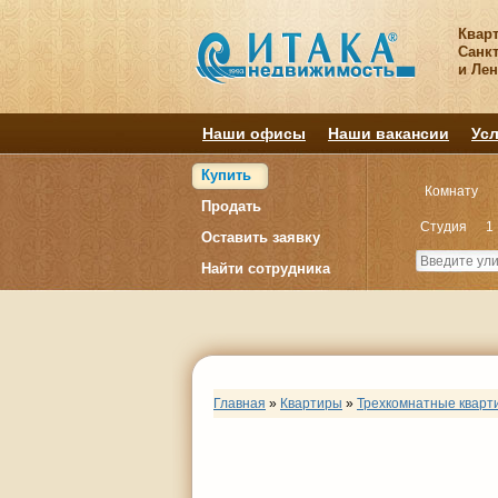
Квар
Санкт
и Ле
Наши офисы
Наши вакансии
Усл
Купить
Комнату
Продать
Студия
1
Оставить заявку
Найти сотрудника
Главная
»
Квартиры
»
Трехкомнатные кварт