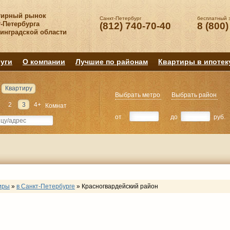
тирный рынок
Санкт-Петербург
бесплатный 
-Петербурга
(812) 740-70-40
8 (800)
нинградской области
уги
О компании
Лучшие по районам
Квартиры в ипотек
Квартиру
Выбрать метро
Выбрать район
2
3
4+
Комнат
от
до
руб.
иры
»
в Санкт-Петербурге
»
Красногвардейский район