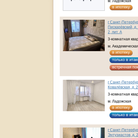
м. Ладожская
в ипотеку
г Санкт-Петербур
Пискарёвский, д. 
2, лит. А
3-комнатная ква
м. Академическа
в ипотеку
только в итак
встречная по
г Санкт-Петербур
Ковалёвская, д. 2
3-комнатная ква
м. Ладожская
в ипотеку
только в итак
г Санкт-Петербур
Энтузиастов, д. 2