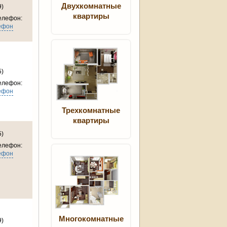
Двухкомнатные
9)
квартиры
елефон:
ефон
5)
елефон:
ефон
Трехкомнатные
квартиры
5)
елефон:
ефон
Многокомнатные
9)