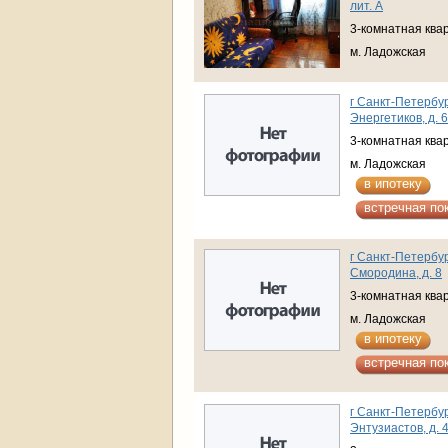
лит. А
3-комнатная ква
м. Ладожская
г Санкт-Петербур
Энергетиков, д. 6
3-комнатная ква
м. Ладожская
в ипотеку
встречная по
г Санкт-Петербур
Смородина, д. 8
3-комнатная ква
м. Ладожская
в ипотеку
встречная по
г Санкт-Петербур
Энтузиастов, д. 4