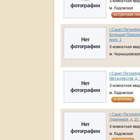
3-комнатная ква
м. Ладожская
встречная по
г Санкт-Петербур
Большая Пороховс
корп. 1
3-комнатная ква
м. Чернышевска
г Санкт-Петербур
Металлистов, д. 
3-комнатная ква
м. Ладожская
в ипотеку
г Санкт-Петербур
Ударников, д. 15,
3-комнатная ква
м. Ладожская
в ипотеку