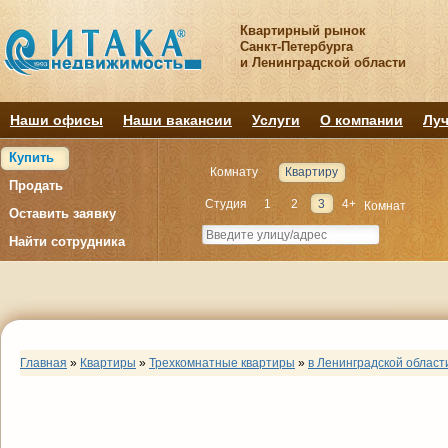
Квартирный рынок
Санкт-Петербурга
и Ленинградской области
Наши офисы
Наши вакансии
Услуги
О компании
Луч
Купить
Комнату
Квартиру
Продать
Студия
1
2
3
4+
Комнат
Оставить заявку
Найти сотрудника
Главная
»
Квартиры
»
Трехкомнатные квартиры
»
в Ленинградской област