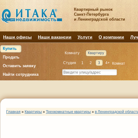
Квартирный рынок
Санкт-Петербурга
и Ленинградской области
Наши офисы
Наши вакансии
Услуги
О компании
Луч
Купить
Комнату
Квартиру
Продать
Студия
1
2
3
4+
Комнат
Оставить заявку
Найти сотрудника
Главная
»
Квартиры
»
Трехкомнатные квартиры
»
в Ленинградской област