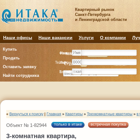
Квартирный рынок
Санкт-Петербурга
и Ленинградской области
Наши офисы
Наши вакансии
Услуги
О компании
Луч
Купить
Фамилия
Имя
Комнату
Комнату
Квартиру
Квартиру
Продать
Телефон
Имя
Студия
Студия
1
1
2
2
3
3
4+
4+
Комнат
Комнат
Оставить заявку
E-mail
Телефон
Найти сотрудника
«
Вернуться к поиску
|
Главная
»
Квартиры
»
Трехкомнатные квартиры
»
в
только в итаке
встречная покупка
Объект № 1-82944
3-комнатная квартира,