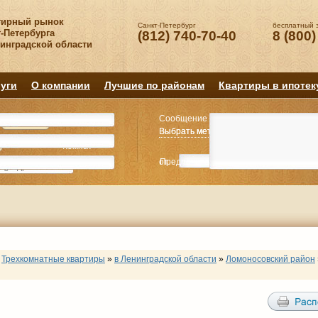
тирный рынок
Санкт-Петербург
бесплатный 
-Петербурга
(812) 740-70-40
8 (800)
нинградской области
уги
О компании
Лучшие по районам
Квартиры в ипотек
Сообщение
Квартиру
Квартиру
Выбрать метро
Выбрать метро
Выбрать район
Выбрать район
2
2
3
3
4+
4+
Комнат
Комнат
от
Предпочитаемая цена
до
руб.
р
Трехкомнатные квартиры
»
в Ленинградской области
»
Ломоносовский район