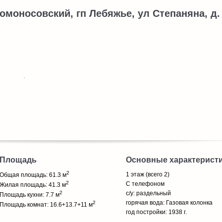
омоносовский, гп Лебяжье, ул Степаняна, д.
Площадь
Основные характерист
2
1 этаж (всего 2)
Общая площадь: 61.3 м
2
С телефоном
Жилая площадь: 41.3 м
2
с/у: раздельный
Площадь кухни: 7.7 м
горячая вода: Газовая колонка
2
Площадь комнат: 16.6+13.7+11 м
год постройки: 1938 г.