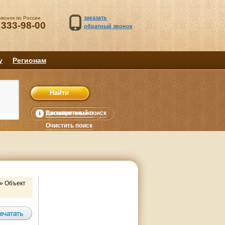
заказать
звонок по России
 333-98-00
обратный звонок
у
Регионам
Расширенный поиск
Дополнительно
уб.
Очистить поиск
»
Объект