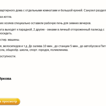
2-квартирного дома с отдельными комнатами и большой кухней. Санузел разде
аз.котла.
их хозяев специально оставили рабочую печь для зимних вечеров.
ата выходят к парадной, 2 другие - окнами в личный отгороженный палисад с
посидеть.
я стир. машины.
 велосипедов и т.д. До залива 10 мин., до станции 5 мин., до автобусов в Пит
ола, общеобр. школа, спорт. городок, поликлиника.
оступности.
Юркова
а просмотр