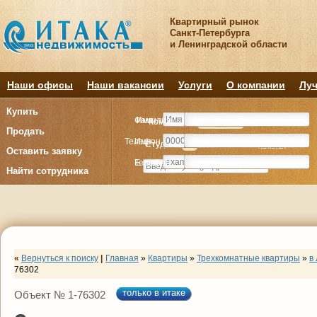
Квартирный рынок
Санкт-Петербурга
и Ленинградской области
Наши офисы
Наши вакансии
Услуги
О компании
Луч
Купить
Фамилия
Имя
Комнату
Комнату
Квартиру
Квартиру
Продать
Телефон
Имя
Студия
Студия
1
1
2
2
3
3
4+
4+
Комнат
Комнат
Оставить заявку
E-mail
Телефон
Найти сотрудника
«
Вернуться к поиску
|
Главная
»
Квартиры
»
Трехкомнатные квартиры
»
в
76302
только в итаке
Объект № 1-76302