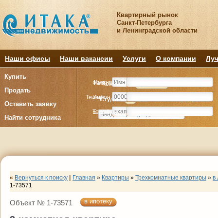
Квартирный рынок
Санкт-Петербурга
и Ленинградской области
Наши офисы
Наши вакансии
Услуги
О компании
Луч
Купить
Фамилия
Имя
Комнату
Комнату
Квартиру
Квартиру
Продать
Телефон
Имя
Студия
Студия
1
1
2
2
3
3
4+
4+
Комнат
Комнат
Оставить заявку
E-mail
Телефон
Найти сотрудника
«
Вернуться к поиску
|
Главная
»
Квартиры
»
Трехкомнатные квартиры
»
в
1-73571
в ипотеку
Объект № 1-73571