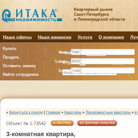
Квартирный рынок
Санкт-Петербурга
и Ленинградской области
Наши офисы
Наши вакансии
Услуги
О компании
Луч
Купить
Фамилия
Имя
Комнату
Комнату
Квартиру
Квартиру
Продать
Телефон
Имя
Студия
Студия
1
1
2
2
3
3
4+
4+
Комнат
Комнат
Оставить заявку
E-mail
Телефон
Найти сотрудника
«
Вернуться к поиску
|
Главная
»
Квартиры
»
Трехкомнатные квартиры
»
в
в ипотеку
встречная покупка
Объект № 1-73542
3-комнатная квартира,