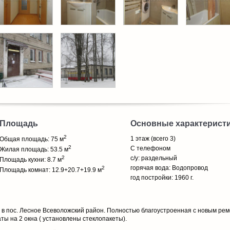
Площадь
Основные характерист
2
1 этаж (всего 3)
Общая площадь: 75 м
2
С телефоном
Жилая площадь: 53.5 м
2
с/у: раздельный
Площадь кухни: 8.7 м
горячая вода: Водопровод
2
Площадь комнат: 12.9+20.7+19.9 м
год постройки: 1960 г.
в пос. Лесное Всеволожский район. Полностью благоустроенная с новым рем
ы на 2 окна ( установлены стеклопакеты).