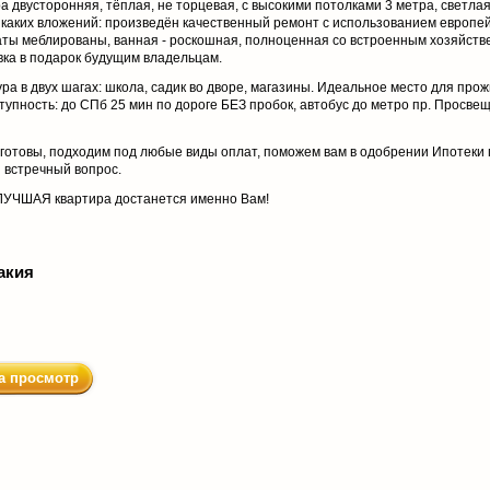
а двусторонняя, тёплая, не торцевая, с высокими потолками 3 метра, светлая
икаких вложений: произведён качественный ремонт с использованием европе
наты меблированы, ванная - роскошная, полноценная со встроенным хозяйст
вка в подарок будущим владельцам.
ура в двух шагах: школа, садик во дворе, магазины. Идеальное место для про
тупность: до СПб 25 мин по дороге БЕЗ пробок, автобус до метро пр. Просве
 готовы, подходим под любые виды оплат, поможем вам в одобрении Ипотеки
 встречный вопрос.
а ЛУЧШАЯ квартира достанется именно Вам!
акия
а просмотр