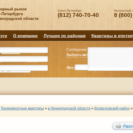
тирный рынок
Санкт-Петербург
бесплатный 
-Петербурга
(812) 740-70-40
8 (800)
нинградской области
уги
О компании
Лучшие по районам
Квартиры в ипотек
Сообщение
Квартиру
Квартиру
Выбрать метро
Выбрать метро
Выбрать район
Выбрать район
2
2
3
3
4+
4+
Комнат
Комнат
от
Предпочитаемая цена
до
руб.
р
Трехкомнатные квартиры
»
в Ленинградской области
»
Всеволожский район
»