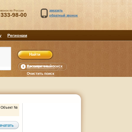
заказать
звонок по России
 333-98-00
обратный звонок
у
Регионам
Расширенный поиск
Дополнительно
уб.
Очистить поиск
Объект №