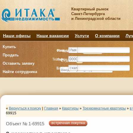
Квартирный рынок
Санкт-Петербурга
и Ленинградской области
Наши офисы
Наши вакансии
Услуги
О компании
Луч
Купить
Фамилия
Имя
Комнату
Комнату
Квартиру
Квартиру
Продать
Телефон
Имя
Студия
Студия
1
1
2
2
3
3
4+
4+
Комнат
Комнат
Оставить заявку
E-mail
Телефон
Найти сотрудника
«
Вернуться к поиску
|
Главная
»
Квартиры
»
Трехкомнатные квартиры
»
в
69915
встречная покупка
Объект № 1-69915