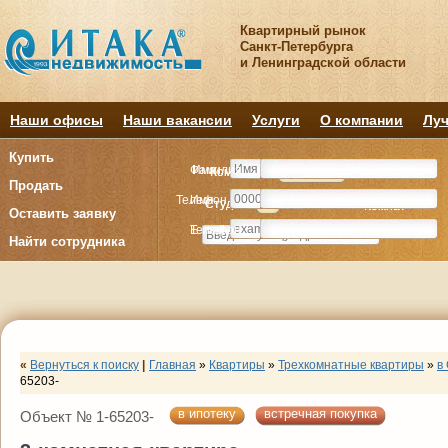
Квартирный рынок
Санкт-Петербурга
и Ленинградской области
Наши офисы
Наши вакансии
Услуги
О компании
Луч
Купить
Фамилия
Имя
Комнату
Комнату
Квартиру
Квартиру
Продать
Телефон
Имя
Студия
Студия
1
1
2
2
3
3
4+
4+
Комнат
Комнат
Оставить заявку
E-mail
Телефон
Найти сотрудника
«
Вернуться к поиску
|
Главная
»
Квартиры
»
Трехкомнатные квартиры
»
в
65203-
в ипотеку
встречная покупка
Объект № 1-65203-