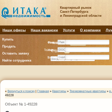
Квартирный рынок
Санкт-Петербурга
и Ленинградской области
Наши офисы
Наши вакансии
Услуги
О компании
Луч
Купить
Фамилия
Имя
Комнату
Комнату
Квартиру
Квартиру
Продать
Телефон
Имя
Студия
Студия
1
1
2
2
3
3
4+
4+
Комнат
Комнат
Оставить заявку
E-mail
Телефон
Найти сотрудника
«
Вернуться к поиску
|
Главная
»
Квартиры
»
Трехкомнатные квартиры
»
в
49228
Объект № 1-49228