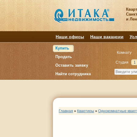
Квар
Санкт
и Ле
Наши офисы
Наши вакансии
Усл
Купить
Комнату
Продать
Студия
1
Оставить заявку
Найти сотрудника
Главная
»
Квартиры
»
Однокомнатные квар