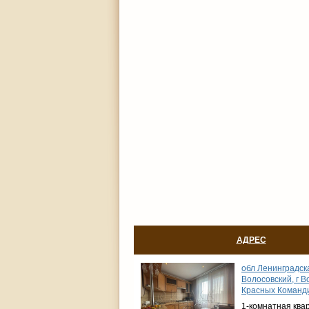
АДРЕС
обл Ленинградска
Волосовский, г В
Красных Команди
1-комнатная ква