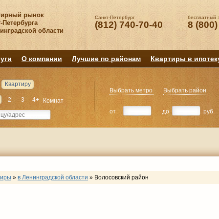
тирный рынок
Санкт-Петербург
бесплатный 
-Петербурга
(812) 740-70-40
8 (800)
нинградской области
уги
О компании
Лучшие по районам
Квартиры в ипотек
Квартиру
Выбрать метро
Выбрать район
2
3
4+
Комнат
от
до
руб.
тиры
»
в Ленинградской области
»
Волосовский район