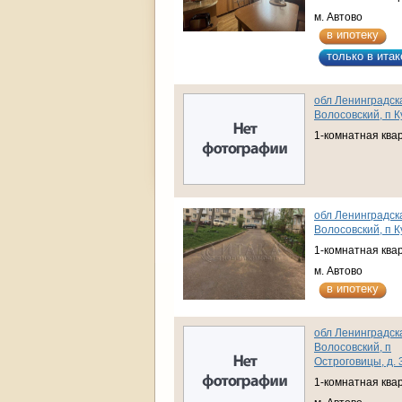
м. Автово
в ипотеку
только в итак
обл Ленинградска
Волосовский, п Ку
1-комнатная ква
обл Ленинградска
Волосовский, п Ку
1-комнатная ква
м. Автово
в ипотеку
обл Ленинградска
Волосовский, п
Остроговицы, д. 
1-комнатная ква