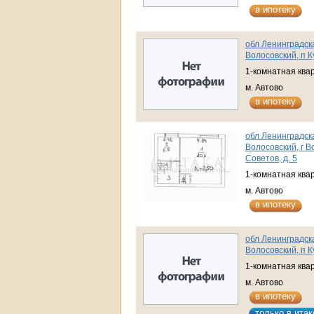
в ипотеку
обл Ленинградска
Волосовский, п Ку
1-комнатная ква
м. Автово
в ипотеку
обл Ленинградска
Волосовский, г В
Советов, д. 5
1-комнатная ква
м. Автово
в ипотеку
обл Ленинградска
Волосовский, п Ку
1-комнатная ква
м. Автово
в ипотеку
только в итак