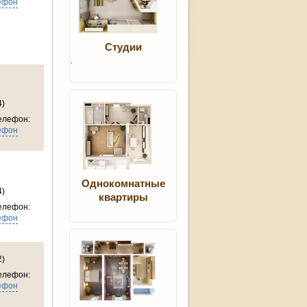
ефон
Студии
`
4)
елефон:
ефон
Однокомнатные
4)
квартиры
елефон:
ефон
2)
елефон:
ефон