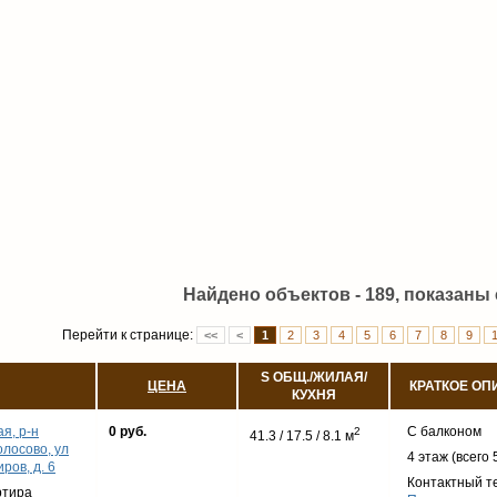
Найдено объектов - 189, показаны с
Перейти к странице:
<<
<
1
2
3
4
5
6
7
8
9
S ОБЩ./ЖИЛАЯ/
ЦЕНА
КРАТКОЕ ОП
КУХНЯ
я, р-н
0 руб.
С балконом
2
41.3 / 17.5 / 8.1 м
олосово, ул
4 этаж (всего 
ров, д. 6
Контактный т
ртира