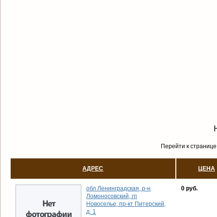
Перейти к странице
АДРЕС
ЦЕНА
обл Ленинградская, р-н
0 руб.
Ломоносовский, гп
Новоселье, пр-кт Питерский,
д. 1