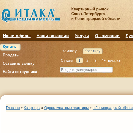
Квартирный рынок
Санкт-Петербурга
и Ленинградской области
Наши офисы
Наши вакансии
Услуги
О компании
Луч
Купить
Комнату
Квартиру
Продать
Студия
1
2
3
4+
Комнат
Оставить заявку
Найти сотрудника
Главная
»
Квартиры
»
Однокомнатные квартиры
»
в Ленинградской облас