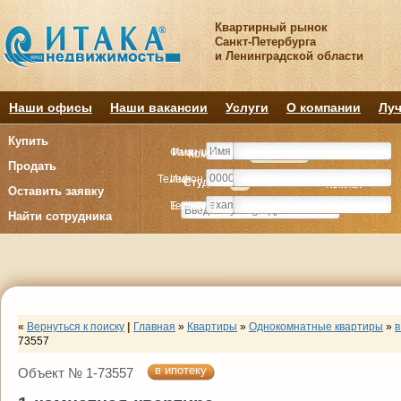
Квартирный рынок
Санкт-Петербурга
и Ленинградской области
Наши офисы
Наши вакансии
Услуги
О компании
Луч
Купить
Фамилия
Имя
Комнату
Комнату
Квартиру
Квартиру
Продать
Телефон
Имя
Студия
Студия
1
1
2
2
3
3
4+
4+
Комнат
Комнат
Оставить заявку
E-mail
Телефон
Найти сотрудника
«
Вернуться к поиску
|
Главная
»
Квартиры
»
Однокомнатные квартиры
»
в
73557
в ипотеку
Объект № 1-73557