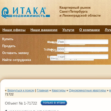
Квартирный рынок
Санкт-Петербурга
и Ленинградской области
Наши офисы
Наши вакансии
Услуги
О компании
Луч
Купить
Фамилия
Имя
Комнату
Комнату
Квартиру
Квартиру
Продать
Телефон
Имя
Студия
Студия
1
1
2
2
3
3
4+
4+
Комнат
Комнат
Оставить заявку
E-mail
Телефон
Найти сотрудника
«
Вернуться к поиску
|
Главная
»
Квартиры
»
Однокомнатные квартиры
»
в
71722
только в итаке
Объект № 1-71722