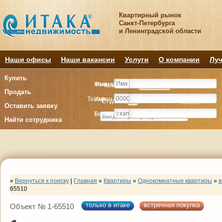
Квартирный рынок
Санкт-Петербурга
и Ленинградской области
Наши офисы
Наши вакансии
Услуги
О компании
Луч
Купить
Фамилия
Имя
Комнату
Комнату
Квартиру
Квартиру
Продать
Телефон
Имя
Студия
Студия
1
1
2
2
3
3
4+
4+
Комнат
Комнат
Оставить заявку
E-mail
Телефон
Найти сотрудника
«
Вернуться к поиску
|
Главная
»
Квартиры
»
Однокомнатные квартиры
»
в
65510
только в итаке
встречная покупка
Объект № 1-65510