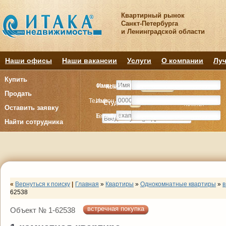
Квартирный рынок
Санкт-Петербурга
и Ленинградской области
Наши офисы
Наши вакансии
Услуги
О компании
Луч
Купить
Фамилия
Имя
Комнату
Комнату
Квартиру
Квартиру
Продать
Телефон
Имя
Студия
Студия
1
1
2
2
3
3
4+
4+
Комнат
Комнат
Оставить заявку
E-mail
Телефон
Найти сотрудника
«
Вернуться к поиску
|
Главная
»
Квартиры
»
Однокомнатные квартиры
»
в
62538
встречная покупка
Объект № 1-62538