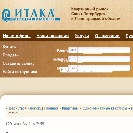
Квартирный рынок
Санкт-Петербурга
и Ленинградской области
Наши офисы
Наши вакансии
Услуги
О компании
Луч
Купить
Фамилия
Имя
Комнату
Комнату
Квартиру
Квартиру
Продать
Телефон
Имя
Студия
Студия
1
1
2
2
3
3
4+
4+
Комнат
Комнат
Оставить заявку
E-mail
Телефон
Найти сотрудника
«
Вернуться к поиску
|
Главная
»
Квартиры
»
Однокомнатные квартиры
»
в
1-57969
Объект № 1-57969