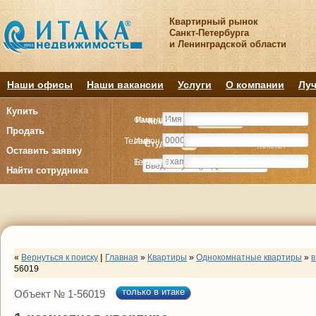
Квартирный рынок
Санкт-Петербурга
и Ленинградской области
Наши офисы
Наши вакансии
Услуги
О компании
Луч
Купить
Фамилия
Имя
Комнату
Комнату
Квартиру
Квартиру
Продать
Телефон
Имя
Студия
Студия
1
1
2
2
3
3
4+
4+
Комнат
Комнат
Оставить заявку
E-mail
Телефон
Найти сотрудника
«
Вернуться к поиску
|
Главная
»
Квартиры
»
Однокомнатные квартиры
»
в
56019
только в итаке
Объект № 1-56019