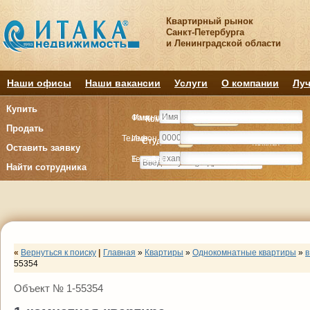
Квартирный рынок
Санкт-Петербурга
и Ленинградской области
Наши офисы
Наши вакансии
Услуги
О компании
Луч
Купить
Фамилия
Имя
Комнату
Комнату
Квартиру
Квартиру
Продать
Телефон
Имя
Студия
Студия
1
1
2
2
3
3
4+
4+
Комнат
Комнат
Оставить заявку
E-mail
Телефон
Найти сотрудника
«
Вернуться к поиску
|
Главная
»
Квартиры
»
Однокомнатные квартиры
»
в
55354
Объект № 1-55354