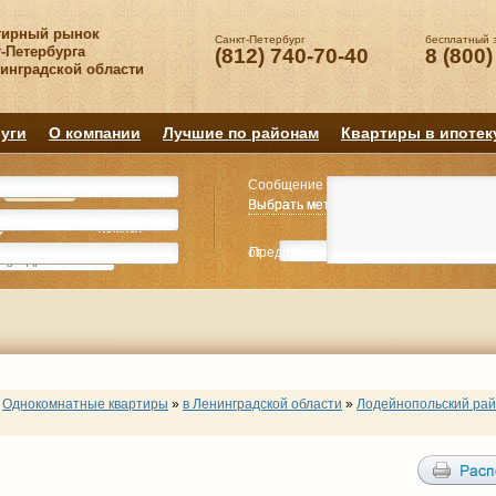
тирный рынок
Санкт-Петербург
бесплатный 
-Петербурга
(812) 740-70-40
8 (800)
нинградской области
уги
О компании
Лучшие по районам
Квартиры в ипотек
Сообщение
Квартиру
Квартиру
Выбрать метро
Выбрать метро
Выбрать район
Выбрать район
2
2
3
3
4+
4+
Комнат
Комнат
от
Предпочитаемая цена
до
руб.
р
Однокомнатные квартиры
»
в Ленинградской области
»
Лодейнопольский ра