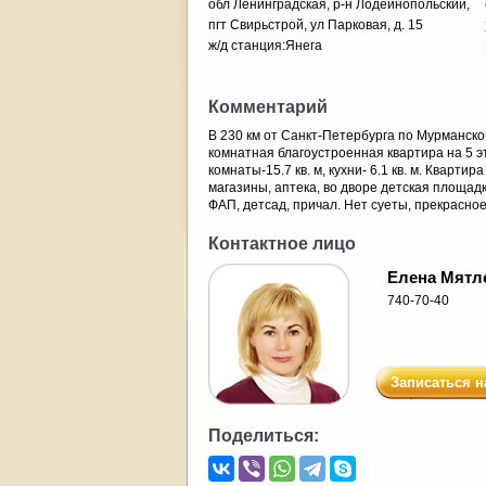
обл Ленинградская, р-н Лодейнопольский,
пгт Свирьстрой, ул Парковая, д. 15
ж/д станция:Янега
Комментарий
В 230 км от Санкт-Петербурга по Мурманско
комнатная благоустроенная квартира на 5 эта
комнаты-15.7 кв. м, кухни- 6.1 кв. м. Кварти
магазины, аптека, во дворе детская площадк
ФАП, детсад, причал. Нет суеты, прекрасное
Контактное лицо
Елена Мятл
740-70-40
Записаться н
Поделиться: