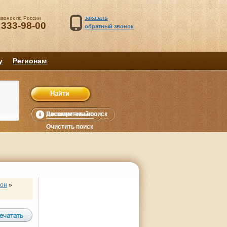
заказать
звонок по России
 333-98-00
обратный звонок
у
Регионам
Расширенный поиск
Дополнительно
уб.
Очистить поиск
йон
»