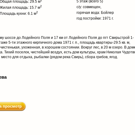
2
5 этаж (всего 5)
Общая площадь: 29.5 м
2
с/у: совмещен,
Жилая площадь: 15.7 м
2
горячая вода: Бойлер
Площадь кухни: 6.1 м
год постройки: 1971 г.
му шоссе до Лодейного Поля и 17 км от Лодейного Поля до пгт Свирьстрой 1-
же 5-ти этажного кирпичного дома 1971 г. п., площадь квартиры-29.5 кв. м,
ра чистенькая, ухоженная, в хорошем состоянии. Вокруг лес, в 20 м озеро. В дом
а. Тихий поселок, чистейший воздух, есть дом культуры, храм Николая Чудотв
 место для отдыха, рыбалки (рядом река Свирь), сбора грибов, ягод.
ева
а просмотр