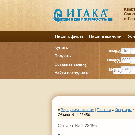
Квар
Санкт
и Ле
Наши офисы
Наши вакансии
Усл
Купить
Фамилия
Имя
Комнату
Комнату
Продать
Телефон
Имя
Студия
Студия
1
1
Оставить заявку
E-mail
Телефон
Найти сотрудника
«
Вернуться к поиску
|
Главная
»
Квартиры
»
Объект № 1-28456
Объект № 1-28456