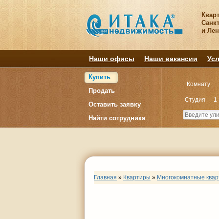
Квар
Санкт
и Ле
Наши офисы
Наши вакансии
Усл
Купить
Комнату
Продать
Студия
1
Оставить заявку
Найти сотрудника
Главная
»
Квартиры
»
Многокомнатные ква