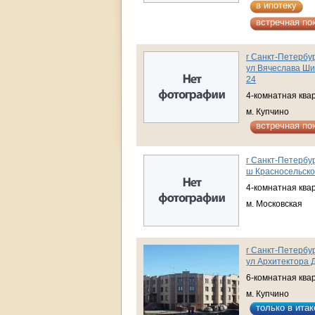
в ипотеку
встречная по
г Санкт-Петербур
ул Вячеслава Ши
24
4-комнатная ква
м. Купчино
встречная по
г Санкт-Петербур
ш Красносельское
4-комнатная ква
м. Московская
г Санкт-Петербур
ул Архитектора Д
6-комнатная ква
м. Купчино
только в итак