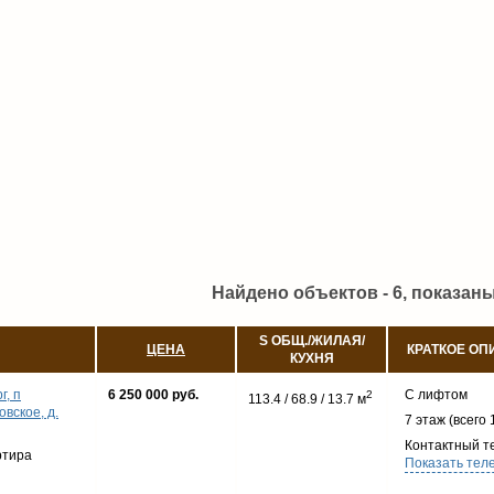
Найдено объектов - 6, показаны 
S ОБЩ./ЖИЛАЯ/
ЦЕНА
КРАТКОЕ ОП
КУХНЯ
г, п
6 250 000 руб.
С лифтом
2
113.4 / 68.9 / 13.7 м
вское, д.
7 этаж (всего 
Контактный т
ртира
Показать тел