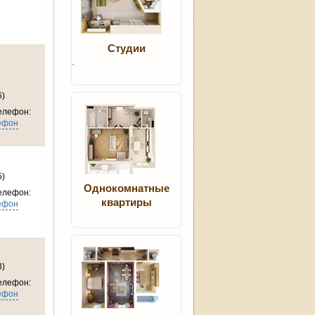
Студии
`
6)
елефон:
ефон
5)
Однокомнатные
елефон:
квартиры
ефон
3)
елефон:
ефон