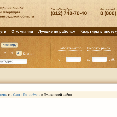
тирный рынок
Санкт-Петербург
бесплатный 
-Петербурга
(812) 740-70-40
8 (800)
нинградской области
уги
О компании
Лучшие по районам
Квартиры в ипотек
Квартиру
Выбрать метро
Выбрать район
2
3
4+
Комнат
от
до
руб.
ртиры
»
в Санкт-Петербурге
»
Пушкинский район