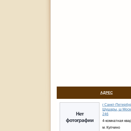
АДРЕС
г Санкт-Петербур
Шушары, ш Моско
246
4-комнатная ква
м. Купчино