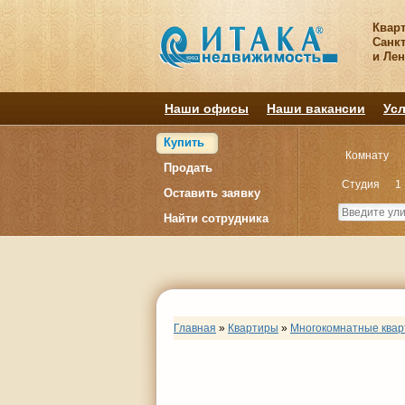
Квар
Санкт
и Ле
Наши офисы
Наши вакансии
Усл
Купить
Комнату
Продать
Студия
1
Оставить заявку
Найти сотрудника
Главная
»
Квартиры
»
Многокомнатные ква