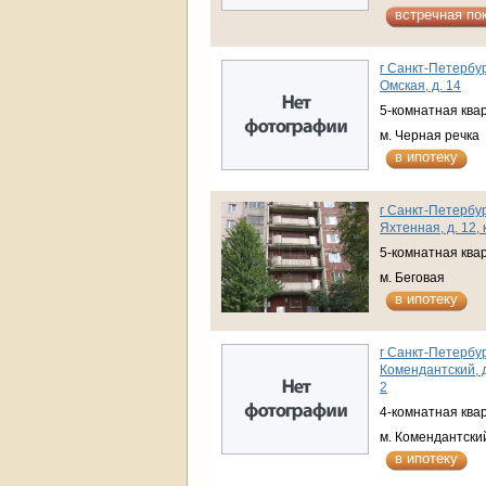
встречная по
г Санкт-Петербур
Омская, д. 14
5-комнатная ква
м. Черная речка
в ипотеку
г Санкт-Петербур
Яхтенная, д. 12, 
5-комнатная ква
м. Беговая
в ипотеку
г Санкт-Петербур
Комендантский, д
2
4-комнатная ква
м. Комендантски
в ипотеку