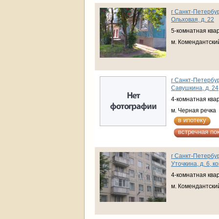
г Санкт-Петербур
Ольховая, д. 22
5-комнатная ква
м. Комендантски
г Санкт-Петербур
Савушкина, д. 24
4-комнатная ква
м. Черная речка
в ипотеку
встречная по
г Санкт-Петербур
Уточкина, д. 6, ко
4-комнатная ква
м. Комендантски