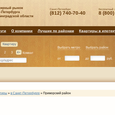
тирный рынок
Санкт-Петербург
бесплатный 
-Петербурга
(812) 740-70-40
8 (800)
нинградской области
уги
О компании
Лучшие по районам
Квартиры в ипотек
Квартиру
Выбрать метро
Выбрать район
2
3
4+
Комнат
от
до
руб.
ртиры
»
в Санкт-Петербурге
»
Приморский район