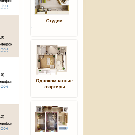
елефон:
ефон
Студии
`
10)
елефон:
ефон
10)
Однокомнатные
елефон:
ефон
квартиры
12)
елефон:
ефон