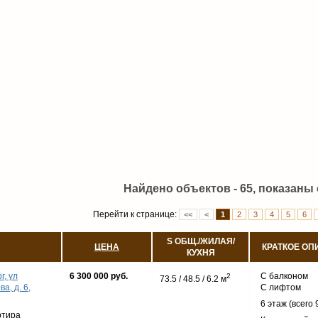
Найдено объектов - 65, показаны с
Перейти к странице:
<<
<
1
2
3
4
5
6
S ОБЩ./ЖИЛАЯ/
ЦЕНА
КРАТКОЕ ОП
КУХНЯ
г, ул
6 300 000 руб.
С балконом
2
73.5 / 48.5 / 6.2 м
а, д. 6,
С лифтом
6 этаж (всего 
ртира