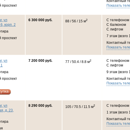
Контактный т
й проспект
Показать тел
г, ул
6 300 000 руб.
С телефоном
2
88 / 56 / 15 м
6, корп. 2
С балконом
С лифтом
ртира
7 этаж (всего 
й проспект
Контактный т
Показать тел
г, ул
7 200 000 руб.
С телефоном
2
77 / 50.4 / 8.8 м
 1
С лифтом
ртира
9 этаж (всего 
й проспект
Контактный т
Показать тел
купка
г, ул
8 290 000 руб.
С телефоном
2
105 / 70.5 / 11.5 м
, д. 23,
1 этаж (всего 
Контактный т
ртира
Показать тел
ня