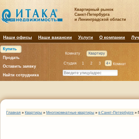
Квартирный рынок
Санкт-Петербурга
и Ленинградской области
Наши офисы
Наши вакансии
Услуги
О компании
Луч
Купить
Комнату
Квартиру
Продать
Студия
1
2
3
4+
Комнат
Оставить заявку
Найти сотрудника
Главная
»
Квартиры
»
Многокомнатные квартиры
»
в Санкт-Петербурге
»