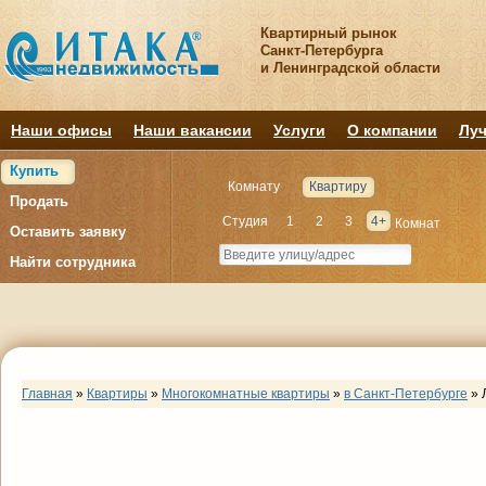
Квартирный рынок
Санкт-Петербурга
и Ленинградской области
Наши офисы
Наши вакансии
Услуги
О компании
Луч
Купить
Комнату
Квартиру
Продать
Студия
1
2
3
4+
Комнат
Оставить заявку
Найти сотрудника
Главная
»
Квартиры
»
Многокомнатные квартиры
»
в Санкт-Петербурге
»