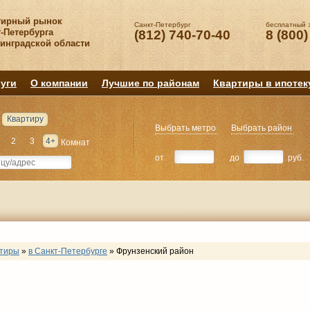
тирный рынок
Санкт-Петербург
бесплатный 
-Петербурга
(812) 740-70-40
8 (800)
нинградской области
уги
О компании
Лучшие по районам
Квартиры в ипотек
Квартиру
Выбрать метро
Выбрать район
2
3
4+
Комнат
от
до
руб.
ртиры
»
в Санкт-Петербурге
»
Фрунзенский район