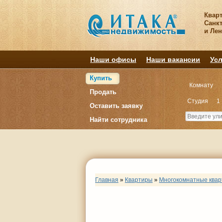
Квар
Санкт
и Ле
Наши офисы
Наши вакансии
Усл
Купить
Комнату
Продать
Студия
1
Оставить заявку
Найти сотрудника
Главная
»
Квартиры
»
Многокомнатные ква