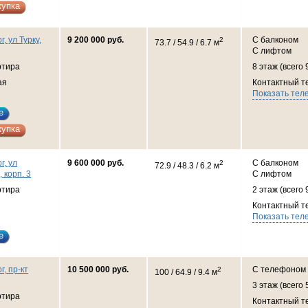
купка
, ул Турку,
9 200 000 руб.
С балконом
2
73.7 / 54.9 / 6.7 м
С лифтом
ртира
8 этаж (всего 
ая
Контактный т
Показать тел
е
купка
г, ул
9 600 000 руб.
С балконом
2
72.9 / 48.3 / 6.2 м
, корп. 3
С лифтом
ртира
2 этаж (всего 
Контактный т
Показать тел
е
г, пр-кт
10 500 000 руб.
С телефоном
2
100 / 64.9 / 9.4 м
3 этаж (всего 
ртира
Контактный т