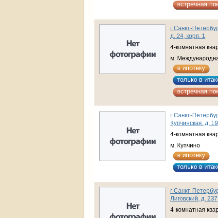
встречная по
г Санкт-Петербург
д. 24, корп. 1
4-комнатная ква
м. Международн
в ипотеку
только в итак
встречная по
г Санкт-Петербур
Купчинская, д. 19
4-комнатная ква
м. Купчино
в ипотеку
только в итак
г Санкт-Петербур
Лиговский, д. 237
4-комнатная ква