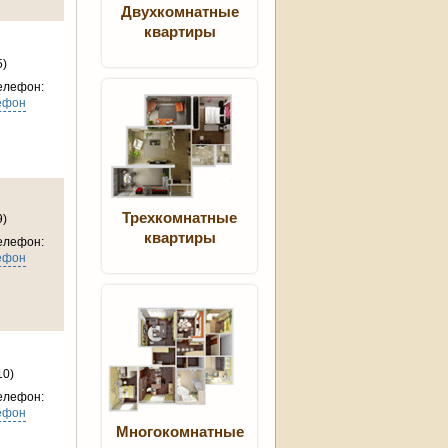
Двухкомнатные
квартиры
5)
елефон:
ефон
Трехкомнатные
9)
квартиры
елефон:
ефон
10)
елефон:
ефон
Многокомнатные