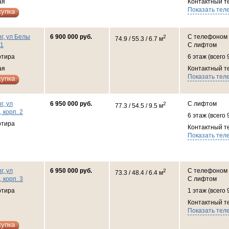
ая
Контактный т
Показать тел
купка
г, ул Белы
6 900 000 руб.
С телефоном
2
74.9 / 55.3 / 6.7 м
 1
С лифтом
ртира
6 этаж (всего 
ая
Контактный т
Показать тел
купка
г, ул
6 950 000 руб.
С лифтом
2
77.3 / 54.5 / 9.5 м
, корп. 2
6 этаж (всего 
ртира
Контактный т
Показать тел
г, ул
6 950 000 руб.
С телефоном
2
73.3 / 48.4 / 6.4 м
, корп. 3
С лифтом
ртира
1 этаж (всего 
Контактный т
Показать тел
купка