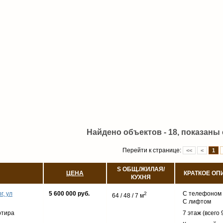
Найдено объектов - 18, показаны с
Перейти к странице:
<<
<
1
S ОБЩ./ЖИЛАЯ/
ЦЕНА
КРАТКОЕ ОП
КУХНЯ
г, ул
5 600 000 руб.
С телефоном
2
64 / 48 / 7 м
С лифтом
ртира
7 этаж (всего 