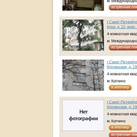
м. Международн
встречная по
г Санкт-Петербур
Куна, д. 22, корп.
4-комнатная ква
м. Международн
встречная по
г Санкт-Петербур
Купчинская, д. 19
4-комнатная ква
м. Купчино
в ипотеку
г Санкт-Петербур
Купчинская, д. 19
4-комнатная ква
м. Купчино
в ипотеку
встречная по