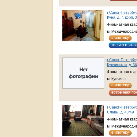
г Санкт-Петербур
Куна, д. 7, корп. 3
4-комнатная ква
м. Международн
в ипотеку
только в итак
г Санкт-Петербур
Купчинская, д. 36
4-комнатная ква
м. Купчино
в ипотеку
встречная по
г Санкт-Петербур
Славы, д. 43/49
4-комнатная ква
м. Международн
в ипотеку