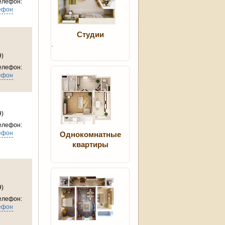
елефон:
ефон
Студии
`
9)
елефон:
ефон
9)
елефон:
ефон
Однокомнатные
квартиры
9)
елефон:
ефон