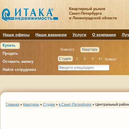
Квартирный рынок
Санкт-Петербурга
и Ленинградской области
Наши офисы
Наши вакансии
Услуги
О компании
Луч
Купить
Комнату
Квартиру
Продать
Студия
1
2
3
4+
Комнат
Оставить заявку
Найти сотрудника
Главная
»
Квартиры
»
Студии
»
в Санкт-Петербурге
»
Центральный район