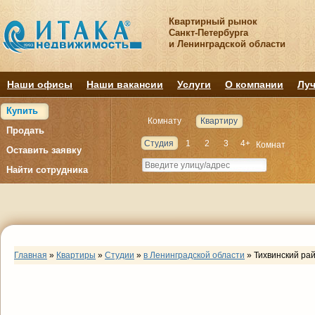
Квартирный рынок
Санкт-Петербурга
и Ленинградской области
Наши офисы
Наши вакансии
Услуги
О компании
Луч
Купить
Комнату
Квартиру
Продать
Студия
1
2
3
4+
Комнат
Оставить заявку
Найти сотрудника
Главная
»
Квартиры
»
Студии
»
в Ленинградской области
»
Тихвинский ра