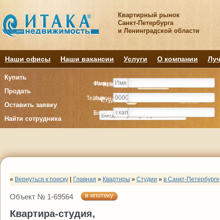
Квартирный рынок
Санкт-Петербурга
и Ленинградской области
Наши офисы
Наши вакансии
Услуги
О компании
Луч
Купить
Фамилия
Имя
Комнату
Комнату
Квартиру
Квартиру
Продать
Телефон
Имя
Студия
Студия
1
1
2
2
3
3
4+
4+
Комнат
Комнат
Оставить заявку
E-mail
Телефон
Найти сотрудника
«
Вернуться к поиску
|
Главная
»
Квартиры
»
Студии
»
в Санкт-Петербурге
в ипотеку
Объект № 1-69564
Квартира-студия,