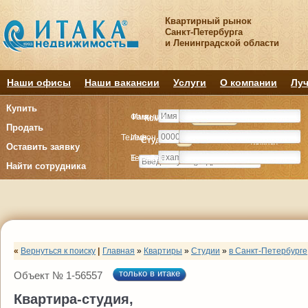
Квартирный рынок
Санкт-Петербурга
и Ленинградской области
Наши офисы
Наши вакансии
Услуги
О компании
Луч
Купить
Фамилия
Имя
Комнату
Комнату
Квартиру
Квартиру
Продать
Телефон
Имя
Студия
Студия
1
1
2
2
3
3
4+
4+
Комнат
Комнат
Оставить заявку
E-mail
Телефон
Найти сотрудника
«
Вернуться к поиску
|
Главная
»
Квартиры
»
Студии
»
в Санкт-Петербурге
только в итаке
Объект № 1-56557
Квартира-студия,